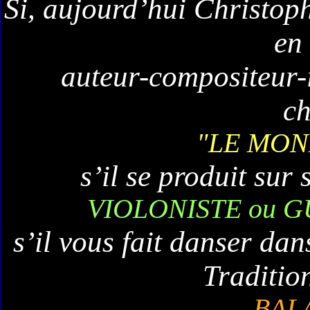
Si, aujourd’hui Christo
en 
auteur-compositeur-i
c
"LE MON
s’il se produit sur
VIOLON
ISTE ou 
s’il vous fait danser da
Traditio
BAL